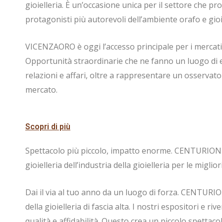
gioielleria. È un’occasione unica per il settore che p
protagonisti più autorevoli dell’ambiente orafo e gioie
VICENZAORO è oggi l’accesso principale per i mercati 
Opportunità straordinarie che ne fanno un luogo di e
relazioni e affari, oltre a rappresentare un osservatori
mercato.
Scopri di più
Spettacolo più piccolo, impatto enorme. CENTURION è 
gioielleria dell’industria della gioielleria per le miglior
Dai il via al tuo anno da un luogo di forza. CENTURION
della gioielleria di fascia alta. I nostri espositori e r
qualità e affidabilità. Questo crea un piccolo spettaco