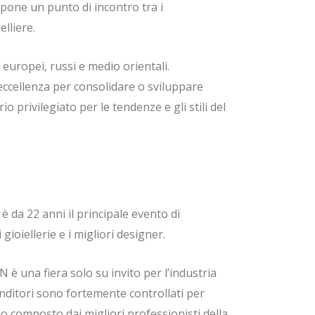
ropone un punto di incontro tra i
lliere.
europei, russi e medio orientali.
ccellenza per consolidare o sviluppare
o privilegiato per le tendenze e gli stili del
da 22 anni il principale evento di
i gioiellerie e i migliori designer.
 è una fiera solo su invito per l’industria
ivenditori sono fortemente controllati per
lo composto dai migliori professionisti della