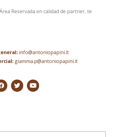
 Área Reservada en calidad de partner, te
eneral:
info@antoniopapini.it
rcial:
giamma.p@antoniopapini.it